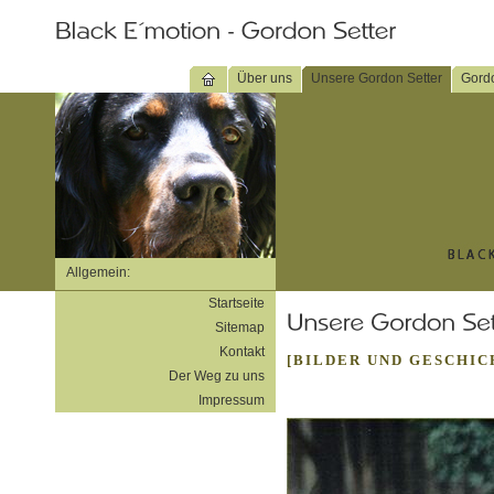
Über uns
Unsere Gordon Setter
Gordo
Allgemein:
Startseite
Sitemap
Kontakt
[BILDER UND GESCHI
Der Weg zu uns
Impressum